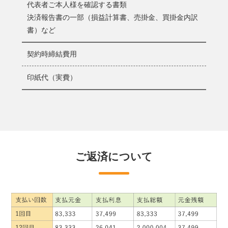
適切に行う目的（取引に関する記録保存のため）
代表者ご本人様を確認する書類
≪当社がお客様と直接ご融資に係る契約などを締結する際の
決済報告書の一部（損益計算書、売掛金、買掛金内訳
利用目的≫
書）など
■個人情報の当社における利用目的について
当社は､お客様の個人情報について次の利用目的の範囲内で適
契約時締結費用
正に利用いたします。
当社の与信判断のため
印紙代（実費）
（1）当社の与信ならびに与信後の権利の保存、管理、変更お
よび権利行使のため
（2）お客様の本籍地に関する情報については、お客様確認お
よび所在確認のため
当社の与信後の権利に関する債権譲渡などの処分および担保
差入れその他の取引のため
ご返済について
当社とお客様との取引および交渉経過その他の事実に関する
記録保存のため
当社の与信に係る商品およびサービスのご案内のため
当社内部における市場調査および分析ならびに金融商品およ
びサービスの研究および開発のため
■申込・契約に係る個人情報の信用情報機関への提供・登録・