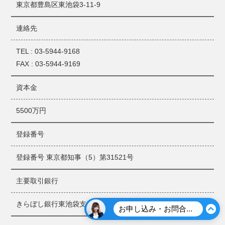
東京都豊島区東池袋3-11-9
申込情報の登録
連絡先
加盟先機関は、当該申込情報を、申込日から6ヶ月を超えない
期間登録します。
TEL : 03-5944-9168
FAX : 03-5944-9169
申込情報の他会員への提供
加盟先機関は、当該申込情報を、加盟会員及び提携先機関の
加盟会員に提供します。加盟先機関及び提携先機関の加盟会
資本金
員は、当該申込情報を、返済または支払能力を調査する目的
のみに使用します。
5500万円
個人情報の信用情報機関への提供
登録番号
当社は、契約者に係る契約に基づく個人情報（本人を特定す
るための情報（氏名、生年月日、性別、住所、電話番号、勤
登録番号 東京都知事（5）第31521号
務先、勤務先電話番号、運転免許証等の記号番号等）、契約
内容に関する情報（契約の種類、契約日、貸付日、契約金
主要取引銀行
額、貸付金額、保証額等）、返済状況に関する情報（入金
日、入金予定日、残高金額、完済日、延滞等）、及び取引事
きらぼし銀行東池袋支店（旧八千代銀行）
お申し込み・お問合せはこちら
実に関する情報（債権回収、債務整理、保証履行、強制解