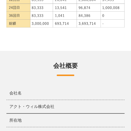
使用
当社は、個人情報の取り扱いに関して管理責任者を置き、個
人情報保護法その他関係法令の遵守を徹底いたします。
≪個人のお客様用≫
個人情報の使用
当社は、当社が加盟する信用情報機関（以下、「加盟先機
関」という。）及び加盟先機関と提携する信用情報機関（以
会社概要
下、「提携先機関」という。）に申込人及び契約者の個人情
報が登録されている場合には、申込時及び契約継続中におい
て、当該個人情報の提供を受け、返済または支払能力を調査
する目的のみに使用します。
会社名
申込情報の信用情報機関への提供
アクト・ウィル株式会社
当社は、申込人に係る申込に基づく個人情報（本人を特定す
る情報（氏名、生年月日、電話番号及び運転免許証等の記号
所在地
番号等）、ならびに申込日及び申込商品種別等の情報。以
下、「申込情報」という。）を加盟先機関に提供します。