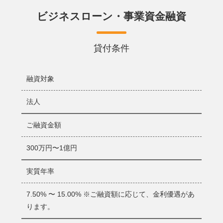
当社は、個人情報の保護に関する法律（平成15年5月30日法律
ビジネスローン・事業資金融資
第57号）その他関係法令を遵守いたします。
貸付条件
当社は、個人情報の保護に関する法律（平成15年5月30日法
律第57号）その他関係法令を遵守いたします。
当社は、個人情報保護に関するコンプライアンス・プログ
融資対象
ラム及び個人情報保護規程を定め、継続的に見直し、改善
に努めてまいります。
法人
当社は、取得した個人情報の取扱いに当たっては、その利
用目的を明確にし、その目的の範囲内で利用いたします。
当社が加盟する個人信用情報機関に登録されている個人情
ご融資金額
報は、返済能力の調査の目的に利用し、法令に基づき、そ
の他の目的に利用いたしません。
300万円〜1億円
当社は、収集した個人情報の保護に関し、安全管理規程を
定め、不正アクセス、個人情報の紛失、破壊、改ざん及び
漏えいなどの予防に努めるとともに、規程の継続的な見直
実質年率
し及び改善に努めてまいります。
当社は、個人情報の取得、利用及び提供に関する監査を定
7.50% 〜 15.00% ※ご融資額に応じて、金利優遇があ
期的に行い、この宣言内容の適切な実践に万全を尽くしま
す。
ります。
平成26年3月20日