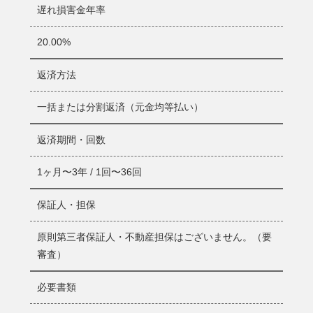
遅れ損害金年率
アクト・ウィル株式会社
20.00%
■個人情報の取り扱いに関する宣言
当社は、個人情報の保護に関する法律（平成15年5月30日法律
返済方法
第57号。以下「個人情報保護法」といいます。）および当社
の「個人情報の保護に関する当社の基本方針（プライバシー
一括または分割返済（元金均等払い）
ポリシー）」の理念に従い、お客様からの個人情報につい
て、以下のとおり取得、管理などを行います。
返済期間・回数
１ お客様の個人情報の利用目的
1ヶ月〜3年 / 1回〜36回
当社は、個人情報の取得にあたっては、取得した個人情報の
保証人・担保
利用目的を明確にし、利用目的の達成に必要な範囲内で、個
人情報を利用いたします。
原則第三者保証人・不動産担保はございません。（要
(1)利用目的の例
当社の利用目的は、例えば、以下のとおりです。
審査）
■お客様が申し込まれた契約について契約締結の可否などを判
断する 目的（与信判断のため）
必要書類
■与信後の返済・融資や、お問い合わせに対する回 答などを