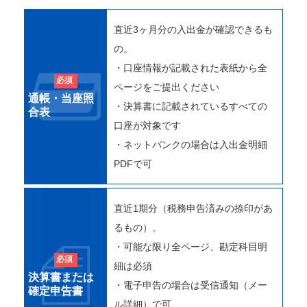
直近3ヶ月分の入出金が確認できるも
の。
・口座情報が記載された表紙から全
必須
ページをご提出ください
通帳・当座照
・決算書に記載されているすべての
合表
口座が対象です
・ネットバンクの場合は入出金明細
PDFで可
直近1期分（税務申告済みの捺印があ
るもの）。
・可能な限り全ページ、勘定科目明
必須
細は必須
決算書または
・電子申告の場合は受信通知（メー
確定申告書
ル詳細）で可