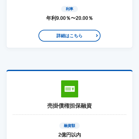
利率
年利9.00％〜20.00％
詳細はこちら
売掛債権担保融資
融資額
2億円以内