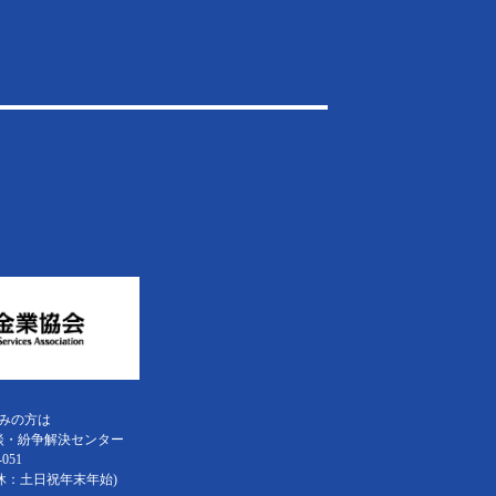
みの方は
談・紛争解決センター
-051
0 休：土日祝年末年始)