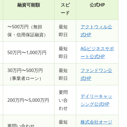
融資可能額
スピ
公式HP
ード
〜500万円（無担
最短
アクトウィル公
保・信用保証融資）
即日
式HP
最短
AGビジネスサポ
50万円〜1,000万円
即日
ート公式HP
30万円〜500万円
最短
ファンドワン公
（事業者ローン）
即日
式HP
要問
デイリーキャッ
200万円〜5,000万円
い合
シング公式HP
わせ
最短
株式会社オージ
要問い合わせ