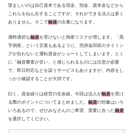
望ましいのは自己資本である現金、預金、資本金などから
これらをねん出することですが、それができる法人は多く
ありません。そこで
融資
の出番になります。
適時適切な
融資
を受けないと倒産リスクが増します。「黒
字倒産」という言葉もあるように、売掛金回収のタイミン
グが合わないと運転資金がショートしてしまいます。とく
に「融資審査が甘い」と感じられるものには注意が必要
で、即日対応などを謳うサービスもありますが、内容をし
っかり確認することが大切です。
曰く、資金繰りは経営の生命線。今回は法人が
融資
を受け
る際のポイントについてまとめました。
融資
の対象はいろ
いろあるので、ぜひみなさんのご希望、需要に合った
融資
を選択してください。