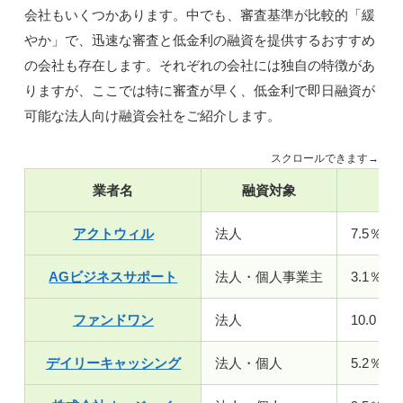
会社もいくつかあります。中でも、審査基準が比較的「緩
やか」で、迅速な審査と低金利の融資を提供するおすすめ
の会社も存在します。それぞれの会社には独自の特徴があ
りますが、ここでは特に審査が早く、低金利で即日融資が
可能な法人向け融資会社をご紹介します。
スクロールできます→
業者名
融資対象
金
アクトウィル
法人
7.5％～
AGビジネスサポート
法人・個人事業主
3.1％～
ファンドワン
法人
10.0％～
デイリーキャッシング
法人・個人
5.2％～