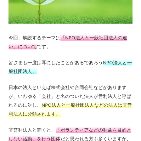
今回、解説するテーマは
「NPO法人と一般社団法人の違
い」について
です。
皆さまも一度は耳にしたことがあるであろう
NPO法人と一
般社団法人。
日本の法人といえば株式会社や合同会社などがあります
が、いわゆる「会社」と名のついた法人が営利法人と呼ば
れるのに対し、
NPO法人と一般社団法人などの法人は非営
利法人に分類されます。
非営利法人と聞くと、
「ボランティアなどの利益を目的と
しない活動」を行う団体
だと思われる方も多くいますが、