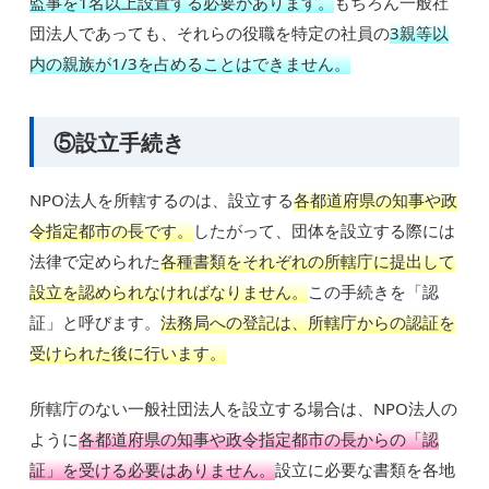
監事を1名以上設置する必要があります。
もちろん一般社
団法人であっても、それらの役職を特定の社員の
3親等以
内の親族が1/3を占めることはできません。
⑤設立手続き
NPO法人を所轄するのは、設立する
各都道府県の知事や政
令指定都市の長です。
したがって、団体を設立する際には
法律で定められた
各種書類をそれぞれの所轄庁に提出して
設立を認められなければなりません。
この手続きを「認
証」と呼びます。
法務局への登記は、所轄庁からの認証を
受けられた後に行います。
所轄庁のない一般社団法人を設立する場合は、NPO法人の
ように
各都道府県の知事や政令指定都市の長からの「認
証」を受ける必要はありません。
設立に必要な書類を各地