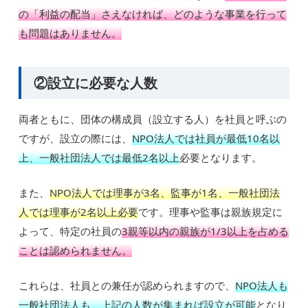
の「利益の配当」さえなければ、どのような事業を行って
も問題はありません。
②設立に必要な人数
両者ともに、団体の構成員（設立する人）を社員と呼ぶの
ですが、設立の際には、
NPO法人では社員が最低10名以
上、一般社団法人では最低2名以上
必要となります。
また、
NPO法人では理事が3名、監事が1名、一般社団法
人では理事が2名以上必要
です。理事や監事は親族規定に
よって、特定の社員の
3親等以内の親族が1/3以上を占める
ことは認められません。
これらは、社員との兼任が認められますので、
NPO法人も
一般社団法人も、上記の人数が集まれば設立が可能
となり