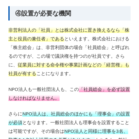
④設置が必要な機関
非営利法人の「社員」とは株式会社に置き換えるなら「株
主と役員の兼任者」である
といえます。株式会社における
「株主総会」は、非営利団体の場合「社員総会」と呼ばれ
るのですが、この場で議決権を持つのが社員です。さら
に、
従業員に対する命令権や事業計画などの「経営権」も
社員が有する
ことになります。
NPO法人も一般社団法人も、この
「社員総会」を必ず設置
しなければなりません。
さらに
NPO法人は、社員総会のほかにも「理事会」の設置
が必須
となります。一般社団法人も理事会を設置すること
は可能ですが、その場合は
NPO法人と同様に理事を3名、