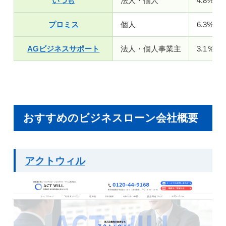
いつも
法人・個人
4.8%～1
プロミス
個人
6.3%～1
AGビジネスサポート
法人・個人事業主
3.1％～
おすすめのビジネスローン会社概要
アクトウィル