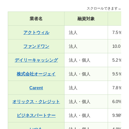
スクロールできます→
業者名
融資対象
金
アクトウィル
法人
7.5％～
ファンドワン
法人
10.0％～
デイリーキャッシング
法人・個人
5.2％～
株式会社オージェイ
法人・個人
9.5％～
Carent
法人
7.8％～
オリックス・クレジット
法人・個人
6.0%〜1
ビジネスパートナー
法人・個人
9.98%〜