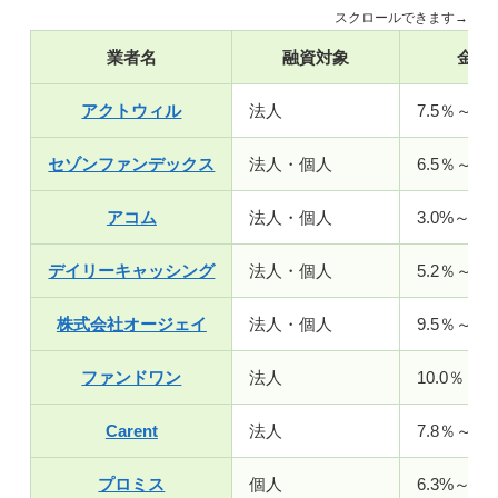
スクロールできます→
業者名
融資対象
金利
アクトウィル
法人
7.5％～15
セゾンファンデックス
法人・個人
6.5％～17
アコム
法人・個人
3.0%～18.
デイリーキャッシング
法人・個人
5.2％～18
株式会社オージェイ
法人・個人
9.5％～18
ファンドワン
法人
10.0％～1
Carent
法人
7.8％～15
プロミス
個人
6.3%～17.