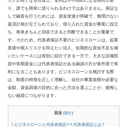
スクが高くなる性質上、金利はやや高めになる傾向があ
り、誰でも簡単に借りられるわけではありません。保証な
しで融資を行うためには、資金使途が明確で、無理のない
返済計画が立てられており、借り入れた資金が事業に役立
ち、将来きちんと回収できると判断できることが重要で
す。そのため、代表者保証不要のビジネスローンは、起業
直後や個人リスクを抑えたい法人、短期的な資金不足を補
いたいケースには有効に紹介できる一方で、大きな設備投
資や長期資金には代表者保証がある融資の方が条件面で有
利になることもあります。ビジネスローンを検討する際
は、制度の特徴を正しく理解し、自社の事業規模や必要な
金額、資金調達の目的に合った方法を選ぶことが、後悔し
ない融資につながります。
目次
[
隠す
]
1
ビジネスローンと代表者保証〜1.代表者保証とは？