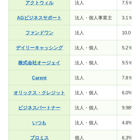
アクトウィル
法人
7.5％～
AGビジネスサポート
法人・個人事業主
3.1％～
ファンドワン
法人
10.0％～
デイリーキャッシング
法人・個人
5.2％～
株式会社オージェイ
法人・個人
9.5％～
Carent
法人
7.8％～
オリックス・クレジット
法人・個人
6.0%〜1
ビジネスパートナー
法人・個人
9.98%〜
いつも
法人・個人
4.8%～1
プロミス
個人
6.3%～1