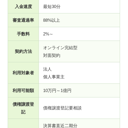
入金速度
最短30分
審査通過率
88%以上
手数料
2%～
オンライン完結型
契約方法
対面契約
法人
利用対象者
個人事業主
利用可能額
10万円～1億円
債権譲渡登
債権譲渡登記要相談
記
決算書直近二期分