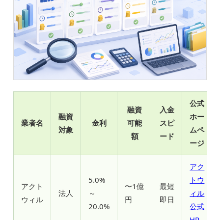
公式
融資
入金
融資
ホー
業者名
金利
可能
スピ
対象
ムペ
額
ード
ージ
アク
5.0%
トウ
アクト
〜1億
最短
法人
～
ィル
ウィル
円
即日
20.0%
公式
HP