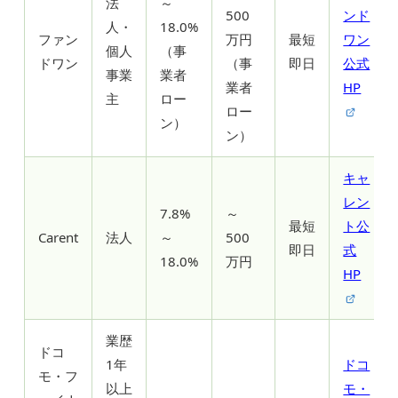
法
～
500
ンド
人・
18.0%
ファン
万円
最短
ワン
個人
（事
ドワン
（事
即日
公式
事業
業者
業者
HP
主
ロー
ロー
ン）
ン）
キャ
レン
7.8%
～
最短
ト公
Carent
法人
～
500
即日
式
18.0%
万円
HP
業歴
ドコ
1年
ドコ
モ・フ
以上
モ・