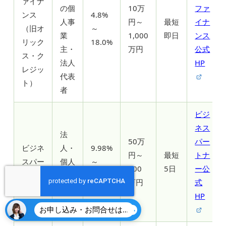
ァイナ
の個
10万
ファ
ンス
4.8%
人事
円～
最短
イナ
（旧オ
～
業
1,000
即日
ンス
リック
18.0%
主・
万円
公式
ス・ク
法人
HP
レジッ
代表
ト）
者
ビジ
ネス
法
50万
パー
ビジネ
人・
9.98%
円～
最短
トナ
スパー
個人
～
500
5日
ー公
トナー
事業
18.0%
万円
式
主
HP
お申し込み・お問合せはこちら