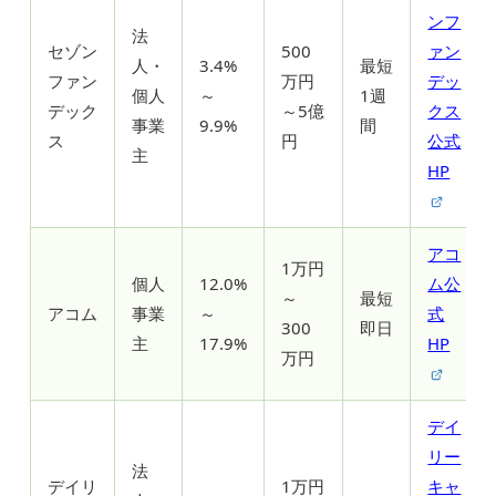
ンフ
法
セゾン
500
ァン
人・
3.4%
最短
ファン
万円
デッ
個人
～
1週
デック
～5億
クス
事業
9.9%
間
ス
円
公式
主
HP
アコ
1万円
個人
12.0%
ム公
～
最短
アコム
事業
～
式
300
即日
主
17.9%
HP
万円
デイ
リー
法
デイリ
1万円
キャ