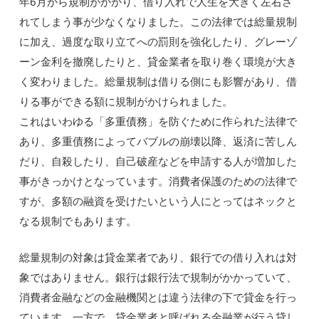
年6月から規制がかかり、借り入れで人生を大きく左右さ
れてしまう事が少なくなりました。この法律では総量規制
に加え、過度な取り立てへの罰則を強化したり、グレーゾ
ーン金利を撤廃したりと、貸金業者を取り巻く環境が大き
く変わりました。総量規制は借りる側にも影響があり、借
りる事ができる額に規制がかけられました。
これはいわゆる「多重債務」を防ぐために作られた法律で
あり、多重債務によってバブルの崩壊以降、返済に苦しん
だり、自殺したり、自己破産などを申請する人が増加した
事がきっかけとなっています。消費者保護のための法律で
すが、多額の融資を受けたいという人にとってはネックと
なる規制でもあります。
総量規制の対象は貸金業者であり、銀行での借り入れは対
象ではありません。銀行は銀行法で規制がかかっていて、
消費者金融などの金融機関とは違う法律の下で貸金を行っ
ています。一方で、貸金業者と呼ばれる金融業が行う貸し