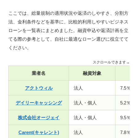
ここでは、総量規制の適用状況や返済のしやすさ、分割方
法、金利条件などを基準に、比較的利用しやすいビジネス
ローンを一覧表にまとめました。融資申込や返済計画を立
てる際の参考として、自社に最適なローン選びに役立てて
ください。
スクロールできます→
業者名
融資対象
金
アクトウィル
法人
7.5％～
デイリーキャッシング
法人・個人
5.2％～
株式会社オージェイ
法人・個人
9.5％～
Carent(キャレント)
法人
7.8％～