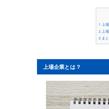
1
上場
2
上場
3
まと
上場企業とは？