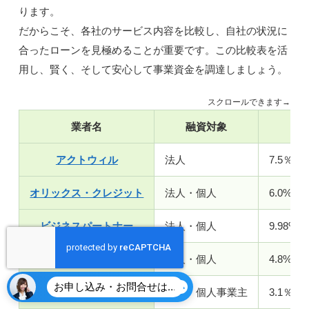
ります。
だからこそ、各社のサービス内容を比較し、自社の状況に
合ったローンを見極めることが重要です。この比較表を活
用し、賢く、そして安心して事業資金を調達しましょう。
スクロールできます→
業者名
融資対象
金
アクトウィル
法人
7.5％～
オリックス・クレジット
法人・個人
6.0%〜1
ビジネスパートナー
法人・個人
9.98%〜
いつも
法人・個人
4.8%～1
お申し込み・お問合せはこちら
AGビジネスサポート
法人・個人事業主
3.1％～