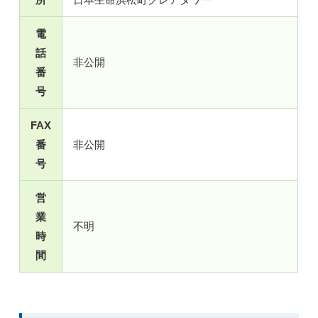
電
話
非公開
番
号
FAX
番
非公開
号
営
業
不明
時
間