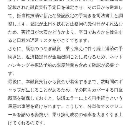
記載された融資実行予定日を確定させ、その日から逆算し
て、抵当権抹消や新たな登記設定の手続きを司法書士と調
整します。登記が土日を挟むと法務局の受付日がずれ込む
ため、実行日が大安かどうかより、平日であるかを優先す
ると日程の遅延リスクを小さくできます。
さらに、既存のつなぎ融資 乗り換えに伴う繰上返済の手
続きは、返済指定日が金融機関ごとに異なるため、ネット
バンキングや振込予約の限度時間も含めて確認が必要で
す。
最後に、本融資実行から資金が着金するまで、数時間のギ
ャップが生じることがあるため、その間をカバーする口座
残高を確保しておくと、決済エラーによる再手続きという
最悪の事態を避けられます。こうして、分単位でスケジュ
ールを詰める姿勢が、乗り換え成功の確率を大きく引き上
げてくれるのです。