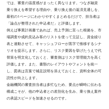
では、審査の温度感がまったく異なります。つなぎ融資
乗り換えを希望する理由や、乗り換え後の返済見通しを、
最初の1ページにわかりやすくまとめるだけで、担当者は
「論点が整理された申込者だ」と評価します。
例えば事業計画書であれば、売上予測に至った根拠を、市
場調査や成約見込み客のリストを使って立証し、資金繰り
表と連動させて、キャッシュフローが黒字で推移するシナ
リオを提示します。さらに、リスク要因を挙げたうえで代
替策を明文化しておくと、審査側はリスク管理能力を高く
評価します。また、書類のレイアウトやフォントを統一
し、図表は言葉で補足説明を添えておくと、資料全体の可
読性が向上します。
金融機関の審査担当者は多忙なため、要点が瞬時に伝わる
構成こそが、他の申込者との差別化を生み、乗り換え案件
の承認スピードを加速させるのです。