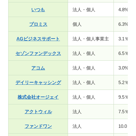
いつも
法人・個人
4.8%～1
プロミス
個人
6.3%～1
AGビジネスサポート
法人・個人事業主
3.1％～
セゾンファンデックス
法人・個人
6.5％～1
アコム
法人・個人
3.0%～1
デイリーキャッシング
法人・個人
5.2％～
株式会社オージェイ
法人・個人
9.5％～
アクトウィル
法人
7.5％～
ファンドワン
法人
10.0％～