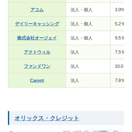
アコム
法人・個人
3.0%～1
デイリーキャッシング
法人・個人
5.2％～
株式会社オージェイ
法人・個人
9.5％～
アクトウィル
法人
7.5％～
ファンドワン
法人
10.0％～
Carent
法人
7.8％～
オリックス・クレジット