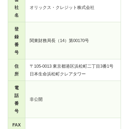
社
オリックス・クレジット株式会社
名
登
録
関東財務局長（14）第00170号
番
号
住
〒105-0013 東京都港区浜松町二丁目3番1号
所
日本生命浜松町クレアタワー
電
話
非公開
番
号
FAX