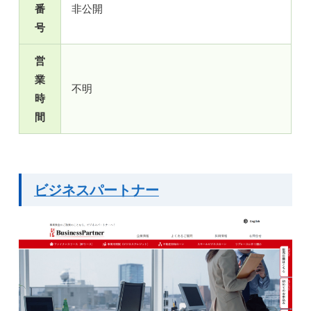
番
非公開
号
営
業
不明
時
間
ビジネスパートナー