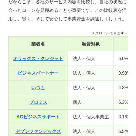
だからこそ、各社のサービス内容を比較し、自社の状況に
合ったローンを見極めることが重要です。この比較表を活
用し、賢く、そして安心して事業資金を調達しましょう。
スクロールできます→
業者名
融資対象
金
オリックス・クレジット
法人・個人
6.0%〜1
ビジネスパートナー
法人・個人
9.98%〜
いつも
法人・個人
4.8%～1
プロミス
個人
6.3%～1
AGビジネスサポート
法人・個人事業主
3.1％～
セゾンファンデックス
法人・個人
6.5％～1