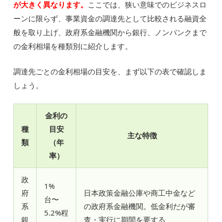
が大きく異なります。
ここでは、狭い意味でのビジネスロ
ーンに限らず、事業資金の調達先として比較される融資全
般を取り上げ、政府系金融機関から銀行、ノンバンクまで
の金利相場を種類別に紹介します。
調達先ごとの金利相場の目安を、まず以下の表で確認しま
しょう。
金利の
種
目安
主な特徴
類
（年
率）
政
1%
府
日本政策金融公庫や商工中金など
台〜
系
の政府系金融機関。低金利だが審
5.2%程
銀
査・実行に期間を要する