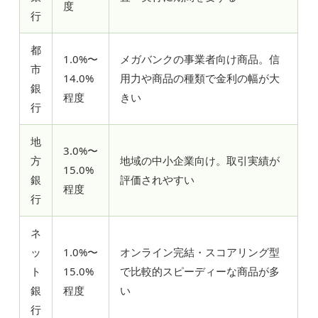
度
行
都
1.0%〜
メガバンクの事業者向け商品。信
市
14.0%
用力や商品の種類で金利の幅が大
銀
程度
きい
行
地
3.0%〜
方
地域の中小企業向け。取引実績が
15.0%
銀
評価されやすい
程度
行
ネ
ッ
1.0%〜
オンライン完結・スコアリング型
ト
15.0%
で比較的スピーディーな商品が多
銀
程度
い
行