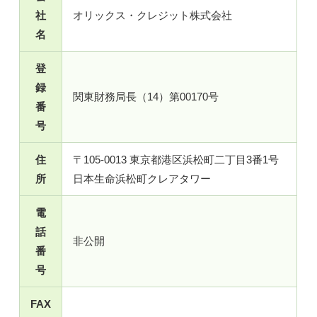
社
オリックス・クレジット株式会社
名
登
録
関東財務局長（14）第00170号
番
号
住
〒105-0013 東京都港区浜松町二丁目3番1号
所
日本生命浜松町クレアタワー
電
話
非公開
番
号
FAX