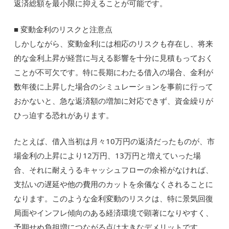
返済総額を最小限に抑えることが可能です。
■ 変動金利のリスクと注意点
しかしながら、変動金利には相応のリスクも存在し、将来
的な金利上昇が経営に与える影響を十分に見積もっておく
ことが不可欠です。特に長期にわたる借入の場合、金利が
数年後に上昇した場合のシミュレーションを事前に行って
おかないと、急な返済額の増加に対応できず、資金繰りが
ひっ迫する恐れがあります。
たとえば、借入当初は月々10万円の返済だったものが、市
場金利の上昇により12万円、13万円と増えていった場
合、それに耐えうるキャッシュフローの余裕がなければ、
支払いの遅延や他の費用のカットを余儀なくされることに
なります。このような金利変動のリスクは、特に景気回復
局面やインフレ傾向のある経済環境で顕著になりやすく、
予期せぬ負担増につながる点は大きなデメリットです。