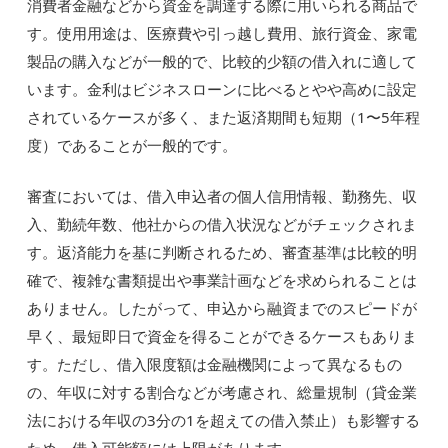
消費者金融などから資金を調達する際に用いられる商品で
す。使用用途は、医療費や引っ越し費用、旅行資金、家電
製品の購入などが一般的で、比較的少額の借入れに適して
います。金利はビジネスローンに比べるとやや高めに設定
されているケースが多く、また返済期間も短期（1〜5年程
度）であることが一般的です。
審査においては、借入申込者の個人信用情報、勤務先、収
入、勤続年数、他社からの借入状況などがチェックされま
す。返済能力を基に判断されるため、審査基準は比較的明
確で、複雑な書類提出や事業計画などを求められることは
ありません。したがって、申込から融資までのスピードが
早く、最短即日で資金を得ることができるケースもありま
す。ただし、借入限度額は金融機関によって異なるもの
の、年収に対する割合などが考慮され、総量規制（貸金業
法における年収の3分の1を超えての借入禁止）も影響する