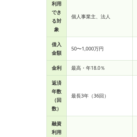
利用
でき
個人事業主、法人
る対
象
借入
50〜1,000万円
金額
金利
最高・年18.0％
返済
年数
最長3年（36回）
（回
数）
融資
利用