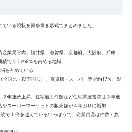
れている現状を箇条書き形式でまとめました。
済産業局管内」福井県、滋賀県、京都府、大阪府、兵庫
面積で全土の8％を占める地域
割弱を占めている
（全国比・以下同じ）、百貨店・スーパー等が約17％、製
：２年連続上昇、住宅着工件数など住宅関連投資は２年連
店やスーパーマーケットの販売額が４年ぶりに増加
連続で 1 倍を超えているいっぽうで、企業倒産は件数・負
・筆者調べ）