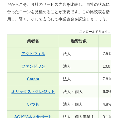
だからこそ、各社のサービス内容を比較し、自社の状況に
合ったローンを見極めることが重要です。この比較表を活
用し、賢く、そして安心して事業資金を調達しましょう。
スクロールできます→
業者名
融資対象
金
アクトウィル
法人
7.5％～
ファンドワン
法人
10.0％～
Carent
法人
7.8％～
オリックス・クレジット
法人・個人
6.0%〜1
いつも
法人・個人
4.8%～1
AGビジネスサポート
法人・個人事業主
3.1％～