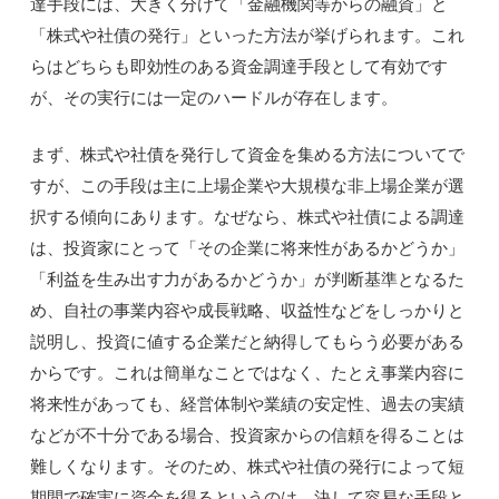
達手段には、大きく分けて「金融機関等からの融資」と
「株式や社債の発行」といった方法が挙げられます。これ
らはどちらも即効性のある資金調達手段として有効です
が、その実行には一定のハードルが存在します。
まず、株式や社債を発行して資金を集める方法についてで
すが、この手段は主に上場企業や大規模な非上場企業が選
択する傾向にあります。なぜなら、株式や社債による調達
は、投資家にとって「その企業に将来性があるかどうか」
「利益を生み出す力があるかどうか」が判断基準となるた
め、自社の事業内容や成長戦略、収益性などをしっかりと
説明し、投資に値する企業だと納得してもらう必要がある
からです。これは簡単なことではなく、たとえ事業内容に
将来性があっても、経営体制や業績の安定性、過去の実績
などが不十分である場合、投資家からの信頼を得ることは
難しくなります。そのため、株式や社債の発行によって短
期間で確実に資金を得るというのは、決して容易な手段と