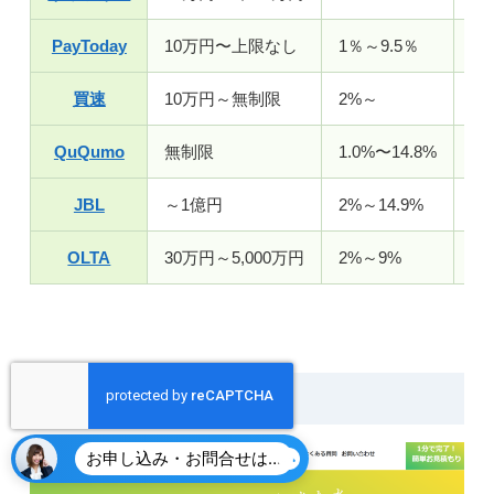
PayToday
10万円〜上限なし
1％～9.5％
最
買速
10万円～無制限
2%～
最
QuQumo
無制限
1.0%〜14.8%
最
JBL
～1億円
2%～14.9%
最
OLTA
30万円～5,000万円
2%～9%
最
うりかけ堂
お申し込み・お問合せはこちら