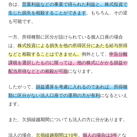
合は、
営業利益などの事業で得られた利益と、株式投資で
生じた損失を相殺することができます
。もちろん、その逆
も可能です。
一方、所得種類に区分が設けられている個人口座の場合
は、
株式投資による損失を他の所得区分にあたる給与所得
などと相殺することはできません。
例外として、
申告分離
課税を選択したものに限っては、他の株式にかかる損益や
配当所得などとの相殺が可能
になります。
したがって、
損益通算を考慮に入れるのであれば、所得種
類に区分がない法人口座での運用の方が有利
になるといえ
ます。
また、欠損繰越期間についても法人の方に分があります。
法人の場合、
欠損繰越期間は10年
。
個人の場合は3年
とな