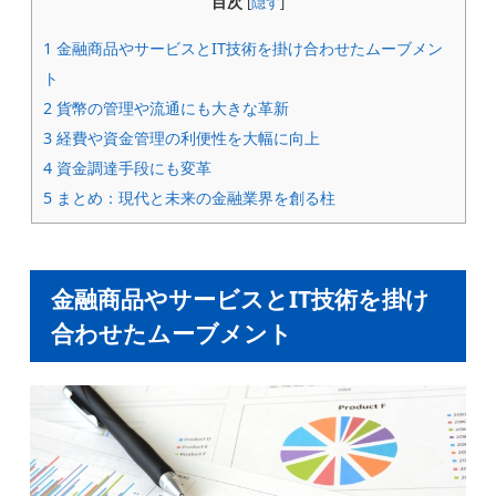
目次
[
隠す
]
1
金融商品やサービスとIT技術を掛け合わせたムーブメン
ト
2
貨幣の管理や流通にも大きな革新
3
経費や資金管理の利便性を大幅に向上
4
資金調達手段にも変革
5
まとめ：現代と未来の金融業界を創る柱
金融商品やサービスとIT技術を掛け
合わせたムーブメント