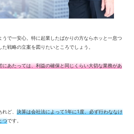
ようで一安心。特に起業したばかりの方ならホッと一息つ
した戦略の立案を図りたいところでしょう。
営にあたっては、利益の確保と同じくらい大切な業務があ
あれど、
決算は会社法によって1年に1度、必ず行わななけ
とつ
です。