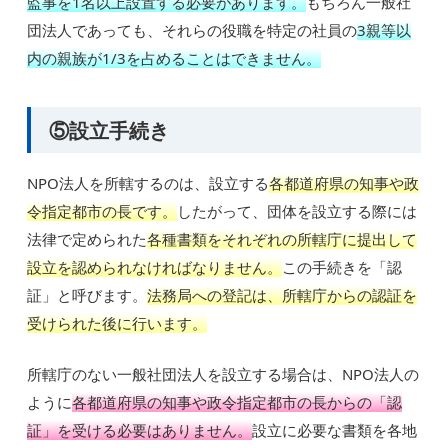
監事を1名以上設置する必要があります。
もちろん一般社
団法人であっても、それらの役職を特定の社員の
3親等以
内の親族が1/3を占めることはできません。
⑤設立手続き
NPO法人を所轄するのは、設立する
各都道府県の知事や政
令指定都市の長です。
したがって、団体を設立する際には
法律で定められた
各種書類をそれぞれの所轄庁に提出して
設立を認められなければなりません。
この手続きを「認
証」と呼びます。
法務局への登記は、所轄庁からの認証を
受けられた後に行います。
所轄庁のない一般社団法人を設立する場合は、NPO法人の
ように
各都道府県の知事や政令指定都市の長からの「認
証」を受ける必要はありません。
設立に必要な書類を各地