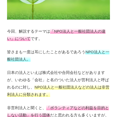
今回、解説するテーマは
「NPO法人と一般社団法人の違
い」について
です。
皆さまも一度は耳にしたことがあるであろう
NPO法人と一
般社団法人。
日本の法人といえば株式会社や合同会社などがあります
が、いわゆる「会社」と名のついた法人が営利法人と呼ば
れるのに対し、
NPO法人と一般社団法人などの法人は非営
利法人に分類されます。
非営利法人と聞くと、
「ボランティアなどの利益を目的と
しない活動」を行う団体
だと思われる方も多くいますが、