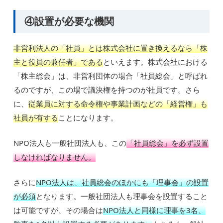
④設置が必要な機関
非営利法人の「社員」とは株式会社に置き換えるなら「株
主と役員の兼任者」である
といえます。株式会社における
「株主総会」は、非営利団体の場合「社員総会」と呼ばれ
るのですが、この場で議決権を持つのが社員です。さら
に、
従業員に対する命令権や事業計画などの「経営権」も
社員が有する
ことになります。
NPO法人も一般社団法人も、この
「社員総会」を必ず設置
しなければなりません。
さらに
NPO法人は、社員総会のほかにも「理事会」の設置
が必須
となります。一般社団法人も理事会を設置すること
は可能ですが、その場合は
NPO法人と同様に理事を3名、