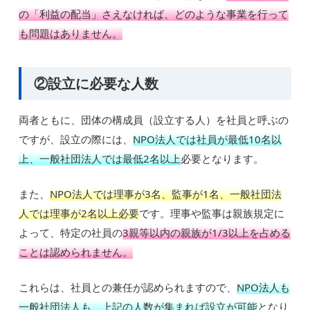
の「利益の配当」さえなければ、どのような事業を行って
も問題はありません。
②設立に必要な人数
両者ともに、団体の構成員（設立する人）を社員と呼ぶの
ですが、設立の際には、
NPO法人では社員が最低10名以
上、一般社団法人では最低2名以上
必要となります。
また、
NPO法人では理事が3名、監事が1名、一般社団法
人では理事が2名以上必要
です。理事や監事は親族規定に
よって、特定の社員の
3親等以内の親族が1/3以上を占める
ことは認められません。
これらは、社員との兼任が認められますので、
NPO法人も
一般社団法人も、上記の人数が集まれば設立が可能
となり