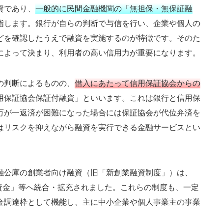
資であり、
一般的に民間金融機関の「無担保・無保証融
指します。銀行が自らの判断で与信を行い、企業や個人の
どを確認したうえで融資を実施するのが特徴です。そのた
によって決まり、利用者の高い信用力が重要になります。
の判断によるものの、
借入にあたって信用保証協会からの
用保証協会保証付融資」といいます。これは銀行と信用保
万が一返済が困難になった場合には保証協会が代位弁済を
はリスクを抑えながら融資を実行できる金融サービスとい
融公庫の創業者向け融資（旧「新創業融資制度」）は、
業資金」等へ統合・拡充されました。これらの制度も、一定
金調達枠として機能し、主に中小企業や個人事業主の事業
。