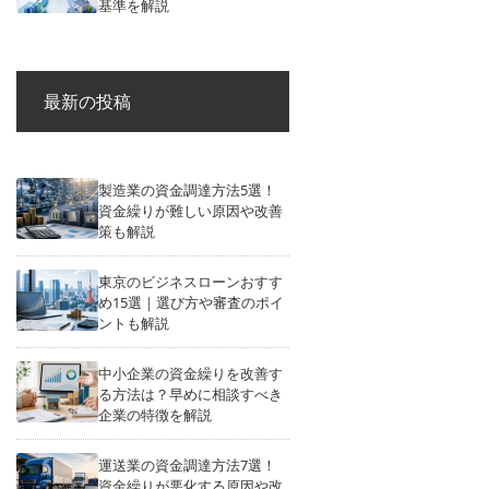
基準を解説
最新の投稿
製造業の資金調達方法5選！
資金繰りが難しい原因や改善
策も解説
東京のビジネスローンおすす
め15選｜選び方や審査のポイ
ントも解説
中小企業の資金繰りを改善す
る方法は？早めに相談すべき
企業の特徴を解説
運送業の資金調達方法7選！
資金繰りが悪化する原因や改