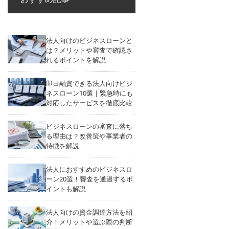
法人向けのビジネスローンと
は？メリットや審査で確認さ
れるポイントを解説
即日融資できる法人向けビジ
ネスローン10選｜緊急時にも
対応したサービスを徹底比較
ビジネスローンの審査に落ち
る理由は？改善策や事業者の
特徴を解説
法人におすすめのビジネスロ
ーン20選！審査を通過するポ
イントも解説
法人向けの資金調達方法を紹
介！メリットや選ぶ際の判断