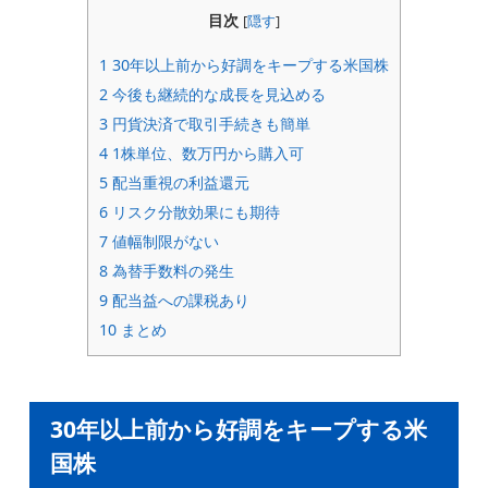
目次
[
隠す
]
1
30年以上前から好調をキープする米国株
2
今後も継続的な成長を見込める
3
円貨決済で取引手続きも簡単
4
1株単位、数万円から購入可
5
配当重視の利益還元
6
リスク分散効果にも期待
7
値幅制限がない
8
為替手数料の発生
9
配当益への課税あり
10
まとめ
30年以上前から好調をキープする米
国株