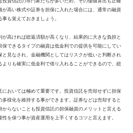
は投資信託の専門家たちが多いため、その価値算出も正確
値が高い株式や証券を担保に入れた場合には、通常の融資
る事も覚えておきましょう。
利が高ければ総返済額が高くなり、結果的に大きな負担と
担保できるタイプの融資は低金利での提供を可能にしてい
保と見なされ、金融機関としてはリスクが低いと判断され
るよりも確実に低金利で借り入れることができるので、総
託においては極めて重要です。投資信託を売却せずに担保
の多様化を維持する事ができます。証券などは売却すると
掛からないことも投資信託の担保融資のメリットと言える
様性を保つ事が資産運用を上手くするコツと言えます。