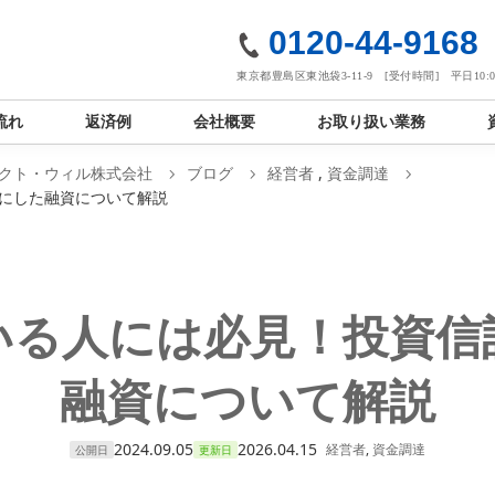
社
0120-44-9168
東京都豊島区東池袋3-11-9 [受付時間] 平日10:00
流れ
返済例
会社概要
お取り扱い業務
クト・ウィル株式会社
ブログ
経営者
,
資金調達
にした融資について解説
いる人には必見！投資信
融資について解説
2024.09.05
2026.04.15
経営者
,
資金調達
公開日
更新日