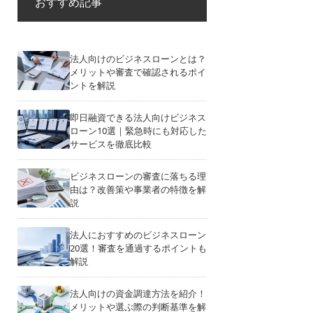
おすすめ記事
法人向けのビジネスローンとは？
メリットや審査で確認されるポイ
ントを解説
即日融資できる法人向けビジネス
ローン10選｜緊急時にも対応した
サービスを徹底比較
ビジネスローンの審査に落ちる理
由は？改善策や事業者の特徴を解
説
法人におすすめのビジネスローン
20選！審査を通過するポイントも
解説
法人向けの資金調達方法を紹介！
メリットや選ぶ際の判断基準を解