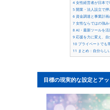
4
女性経営者が日本で
5
開業・法人設立で押
6
資金調達と事業計画
7
女性ならではの強み
8
AI・最新ツールを
9
応援を力に変え、自
10
プライベートでも
11
まとめ：自分らし
目標の現実的な設定とアッ