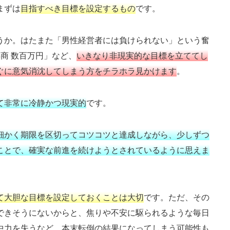
まずは
目指すべき目標を設定するもの
です。
うか。はたまた「男性経営者には負けられない」という奮
商 数百万円」など、
いきなり非現実的な目標を立ててし
ぐに意気消沈してしまう方をチラホラ見かけます
。
て非常に冷静かつ現実的
です。
細かく期限を区切ってコツコツと達成しながら、少しずつ
ことで、確実な前進を続けようとされているように思えま
て大胆な目標を設定しておくことは大切
です。ただ、その
できそうにないからと、焦りや不安に駆られるような毎日
中力を失うなど、本末転倒の結果になってしまう可能性も