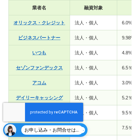
業者名
融資対象
金
オリックス・クレジット
法人・個人
6.0%〜1
ビジネスパートナー
法人・個人
9.98%〜
いつも
法人・個人
4.8%～1
セゾンファンデックス
法人・個人
6.5％～1
アコム
法人・個人
3.0%～1
デイリーキャッシング
法人・個人
5.2％～
株式会社オージェイ
法人・個人
9.5％～
アクトウィル
法人
7.5％～
お申し込み・お問合せはこちら