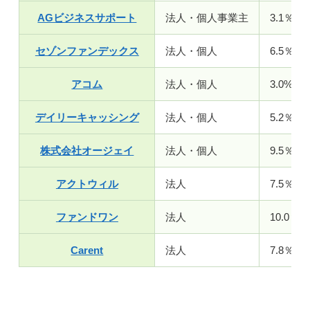
AGビジネスサポート
法人・個人事業主
3.1％～
セゾンファンデックス
法人・個人
6.5％～1
アコム
法人・個人
3.0%～1
デイリーキャッシング
法人・個人
5.2％～
株式会社オージェイ
法人・個人
9.5％～
アクトウィル
法人
7.5％～
ファンドワン
法人
10.0％～
Carent
法人
7.8％～