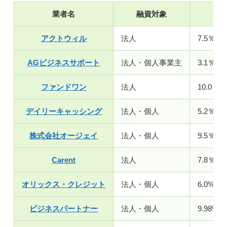
業者名
融資対象
金
アクトウィル
法人
7.5％～
AGビジネスサポート
法人・個人事業主
3.1％～
ファンドワン
法人
10.0％～
デイリーキャッシング
法人・個人
5.2％～
株式会社オージェイ
法人・個人
9.5％～
Carent
法人
7.8％～
オリックス・クレジット
法人・個人
6.0%〜1
ビジネスパートナー
法人・個人
9.98%〜