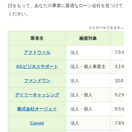
討をもって、あなたの事業に最適なローン会社を見つけて
ください。
スクロールできます→
業者名
融資対象
金
アクトウィル
法人
7.5％～
AGビジネスサポート
法人・個人事業主
3.1％～
ファンドワン
法人
10.0％～
デイリーキャッシング
法人・個人
5.2％～
株式会社オージェイ
法人・個人
9.5％～
Carent
法人
7.8％～