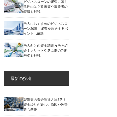
ビジネスローンの審査に落ち
る理由は？改善策や事業者の
特徴を解説
法人におすすめのビジネスロ
ーン20選！審査を通過するポ
イントも解説
法人向けの資金調達方法を紹
介！メリットや選ぶ際の判断
基準を解説
最新の投稿
製造業の資金調達方法5選！
資金繰りが難しい原因や改善
策も解説